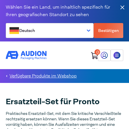
Zum Inhalt springen
Wählen Sie ein Land, um inhaltlich spezifisch für
Sch
Ihren geografischen Standort zu sehen
Deutsch
Bestätigen
0
Mein Audion
Menü
Verfügbare Produkte im Webshop
Ersatzteil-Set für Pronto
Praktisches Ersatzteil-Set, mit dem Sie kritische Verschleißteile
rechtzeitig ersetzen können. Wenn Sie dieses Ersatzteil-Set
vorrätig haben, können Sie Ausfallzeiten verringern und eine