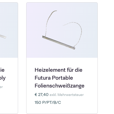
ie
Heizelement für die
oly
Futura Portable
Folienschweißzange
er
€ 27,40
exkl. Mehrwertsteuer
150 P/PT/B/C