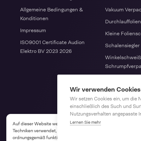
Allgemeine Bedingungen &
Vakuum Verpa
Konditionen
Durchlauffolie
Impressum
Kleine Foliens
ISO9001 Certificate Audion
Schalensiegler
Elektro BV 2023 2026
Winkelschweiß
Schrumpfverp
Vertikale
Schlauchbeute
Wir verwenden Cookies
Wir setzen Cookies ein, um die 
Verbrauchsmate
einschließlich des Such und Surf
Ersatzteile
Nutzungsverhalten angepasste I
Lernen Sie mehr
Auf dieser Website werden Cookies und ähnliche
Techniken verwendet, damit die Website
ordnungsgemäß funktioniert und zur Analyse der