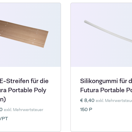
-Streifen für die
Silikongummi für d
ra Portable Poly
Futura Portable P
n)
€ 8,40
exkl. Mehrwertsteu
50
150 P
exkl. Mehrwertsteuer
P/PT