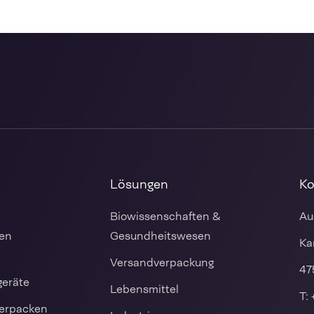
Lösungen
Ko
Biowissenschaften &
Au
en
Gesundheitswesen
Ka
Versandverpackung
47
geräte
Lebensmittel
T:
Verpacken