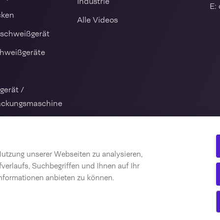
Industrie
E:
cken
Alle Videos
nschweißgerät
chweißgeräte
gerät /
ackungsmaschine
lmaschine
Nutzung unserer Webseiten zu analysieren,
rialien
verlaufs, Suchbegriffen und Ihnen auf Ihr
nformationen anbieten zu können.