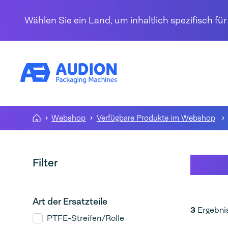
Zum Inhalt springen
Wählen Sie ein Land, um inhaltlich spezifisch fü
Webshop
Verfügbare Produkte im Webshop
Futu
Filter
Art der Ersatzteile
3
Ergebni
PTFE-Streifen/Rolle