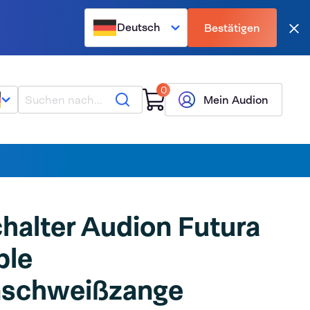
Deutsch
Bestätigen
Sch
0
Suche
Mein Audion
halter Audion Futura
ble
nschweißzange