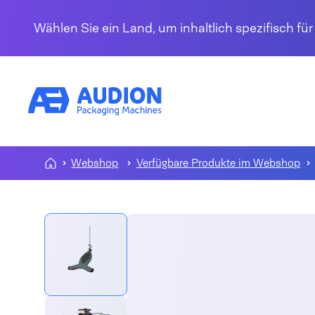
Zum Inhalt springen
Wählen Sie ein Land, um inhaltlich spezifisch fü
Webshop
Verfügbare Produkte im Webshop