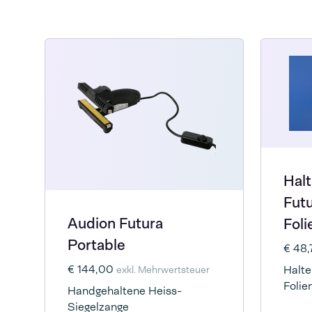
Halt
Futu
Audion Futura
Fol
Portable
€ 48
€ 144,00
Halte
exkl. Mehrwertsteuer
Folie
Handgehaltene Heiss-
aufz
Siegelzange