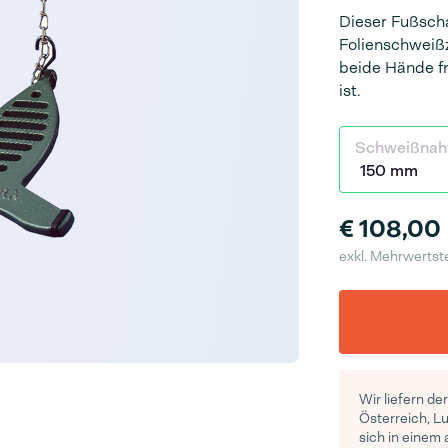
Dieser Fußscha
Folienschweiß
beide Hände fr
ist.
Schweißnah
€ 108,00
exkl. Mehrwertst
Wir liefern de
Österreich, L
sich in einem