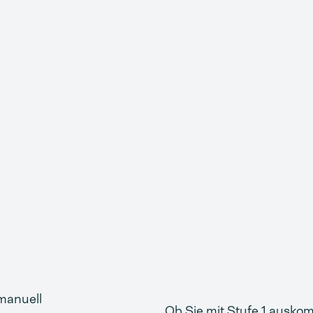
n
 manuell
Ob Sie mit Stufe 1 ausko