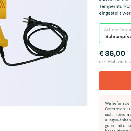
Temperaturkon
eingestellt we
Art der Vers
€ 36,00
exkl. Mehrwertst
Wir liefern de
Österreich, L
sich in einem
ausgewählten 
gerne mit eine