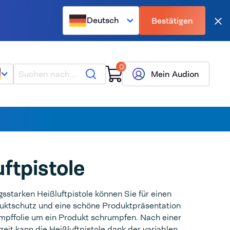
Deutsch
Bestätigen
Sch
0
Suche
Mein Audion
uftpistole
ngsstarken Heißluftpistole können Sie für einen
uktschutz und eine schöne Produktpräsentation
mpffolie um ein Produkt schrumpfen. Nach einer
zeit kann die Heißluftpistole dank der variablen