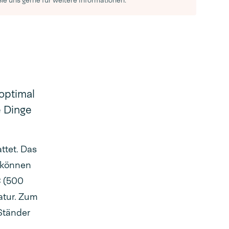
Sie uns gerne für weitere Informationen.
optimal
e Dinge
ttet. Das
e können
C (500
ratur. Zum
 Ständer