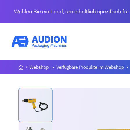
Zum Inhalt springen
Wählen Sie ein Land, um inhaltlich spezifisch fü
Webshop
Verfügbare Produkte im Webshop