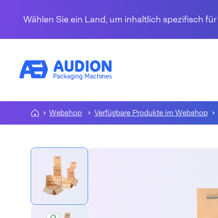
Zum Inhalt springen
Wählen Sie ein Land, um inhaltlich spezifisch fü
Webshop
Verfügbare Produkte im Webshop