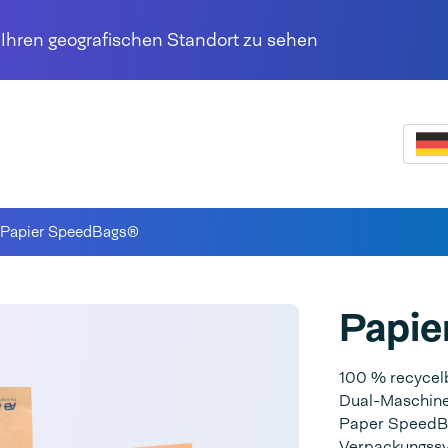
r Ihren geografischen Standort zu sehen
Papier SpeedBags®
Papie
100 % recycel
Dual-Maschinen
Paper SpeedBag
Verpackungssys