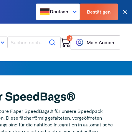
Deutsch
Bestätigen
Sch
0
Suche
Mein Audion
r SpeedBags®
bare Paper SpeedBags® für unsere Speedpack
. Diese fächerförmig gefalteten, vorgeöffneten
s sind für die nahtlose Integration in automatische
teme konzipiert und bieten eine nachhaltige