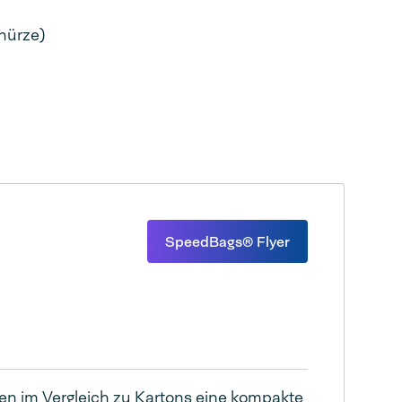
hürze)
SpeedBags® Flyer
n im Vergleich zu Kartons eine kompakte