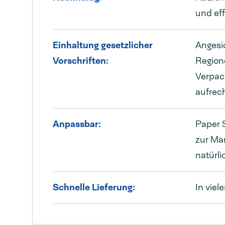
und ef
Einhaltung gesetzlicher
Angesi
Vorschriften:
Region
Verpack
aufrec
Anpassbar:
Paper 
zur Mar
natürl
Schnelle Lieferung:
In viel