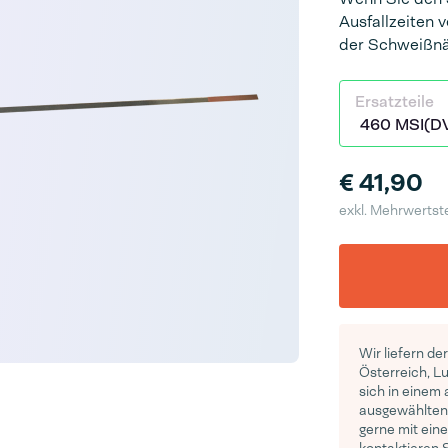
Ausfallzeiten 
der Schweißnä
Ersatzteile
€ 41,90
exkl. Mehrwertst
Wir liefern de
Österreich, L
sich in einem
ausgewählten 
gerne mit eine