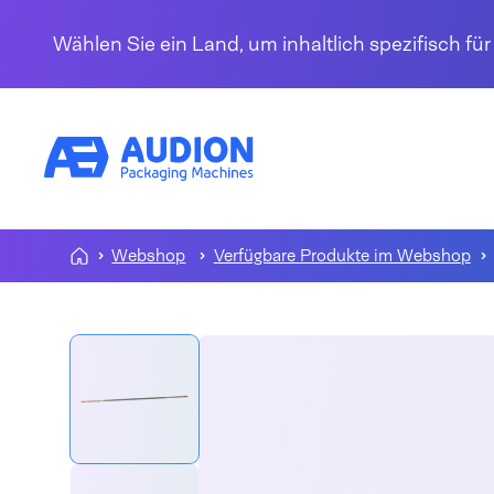
Zum Inhalt springen
Wählen Sie ein Land, um inhaltlich spezifisch fü
Webshop
Verfügbare Produkte im Webshop