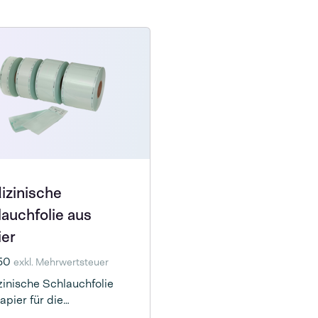
izinische
auchfolie aus
ier
,50
exkl. Mehrwertsteuer
inische Schlauchfolie
apier für die
isation Ihrer