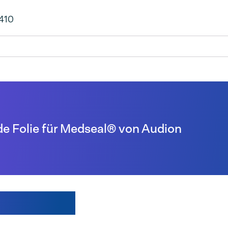
410
de Folie für Medseal® von Audion
ten auch