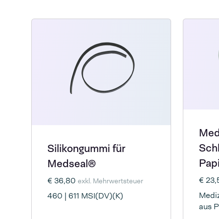
Med
Schl
Silikongummi für
Pap
Medseal®
€ 23
€ 36,80
exkl. Mehrwertsteuer
Mediz
460 | 611 MSI(DV)(K)
aus P
Steril