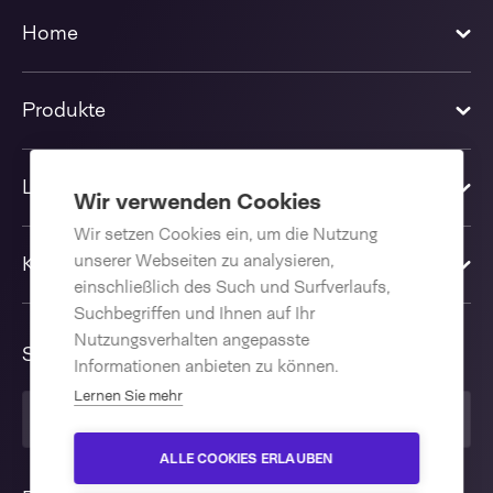
Home
Produkte
Lösungen
Wir verwenden Cookies
Wir setzen Cookies ein, um die Nutzung
unserer Webseiten zu analysieren,
Kontakt
einschließlich des Such und Surfverlaufs,
Suchbegriffen und Ihnen auf Ihr
Nutzungsverhalten angepasste
Sprache
Informationen anbieten zu können.
Lernen Sie mehr
Deutsch
ALLE COOKIES ERLAUBEN