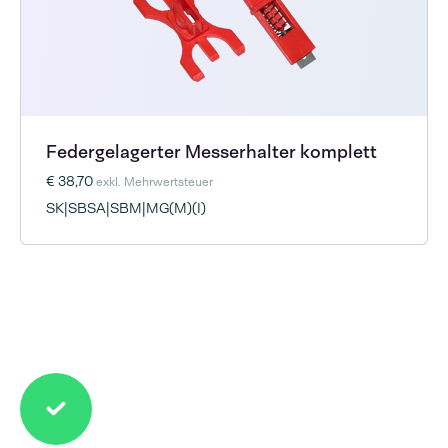
Federgelagerter Messerhalter komplett
€ 38,70
exkl. Mehrwertsteuer
SK|SBSA|SBM|MG(M)(I)