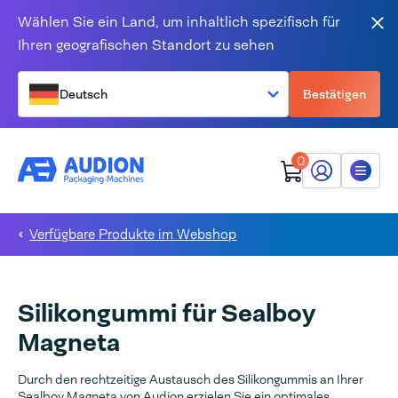
Zum Inhalt springen
Wählen Sie ein Land, um inhaltlich spezifisch für
Sch
Ihren geografischen Standort zu sehen
Deutsch
Bestätigen
0
Mein Audion
Menü
Verfügbare Produkte im Webshop
Silikongummi für Sealboy
Magneta
Durch den rechtzeitige Austausch des Silikongummis an Ihrer
Sealboy Magneta von Audion erzielen Sie ein optimales