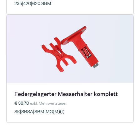
235|420|620 SBM
Federgelagerter Messerhalter komplett
€ 38,70
exkl. Mehrwertsteuer
SK|SBSA|SBM|MG(M)(I)