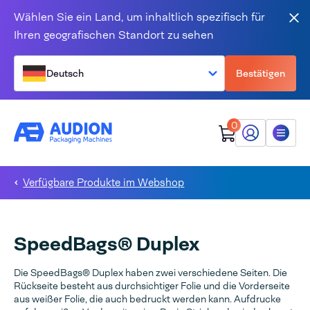
Zum Inhalt springen
Wählen Sie ein Land, um inhaltlich spezifisch für
Sch
Ihren geografischen Standort zu sehen
Deutsch
Bestätigen
0
Mein Audion
Menü
Verfügbare Produkte im Webshop
SpeedBags® Duplex
Die SpeedBags® Duplex haben zwei verschiedene Seiten. Die
Rückseite besteht aus durchsichtiger Folie und die Vorderseite
aus weißer Folie, die auch bedruckt werden kann. Aufdrucke