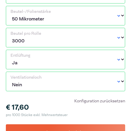
Beutel-/Folienstärke
Beutel pro Rolle
Entlüftung
Ventilationsloch
Konfiguration zurücksetzen
€ 17,60
pro 1000 Stücke exkl. Mehrwertsteuer