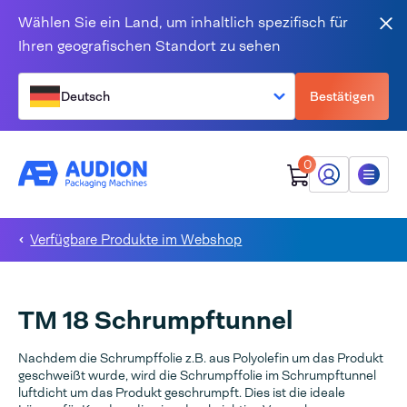
Zum Inhalt springen
Wählen Sie ein Land, um inhaltlich spezifisch für
Sch
Ihren geografischen Standort zu sehen
Deutsch
Bestätigen
0
Mein Audion
Menü
Verfügbare Produkte im Webshop
TM 18 Schrumpftunnel
Nachdem die Schrumpffolie z.B. aus Polyolefin um das Produkt
geschweißt wurde, wird die Schrumpffolie im Schrumpftunnel
luftdicht um das Produkt geschrumpft. Dies ist die ideale