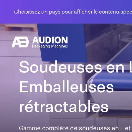
Aller au contenu
Choisissez un pays pour afficher le contenu spé
Soudeuses en L
Emballeuses
rétractables
Gamme complète de soudeuses en L et 