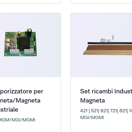
porizzatore per
Set ricambi Indust
neta/Magneta
Magneta
striale
421 | 521| 621| 721| 821| 
MGI/MGMI
MGM/MGI/MGMI