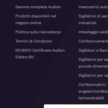
Gamma completa Audion
Insaccatrici au
Prodotti disponibili nel
Sigillatrici di sa
negozio online
industriali
Politica sulla riservatezza
Imballaggio vali
Termini & Condizioni
Confezionament
ISO9001 Certificate Audion
Sigillatori a fasc
Elektro BV
Sigillatrici per s
piccole dimensi
Sigillatrici per v
Confezionatrici
angolari/confezi
termoretraibili
Macchina vertic