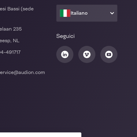
esi Bassi (sede
Italiano
elaan 235
Seguici
eesp, NL
94-491717
ervice@audion.com