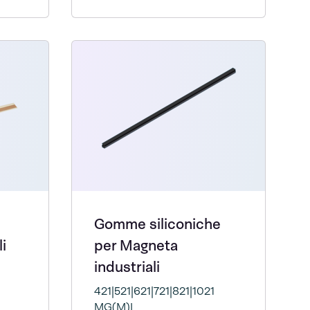
Gomme siliconiche
i
per Magneta
industriali
421|521|621|721|821|1021
MG(M)I