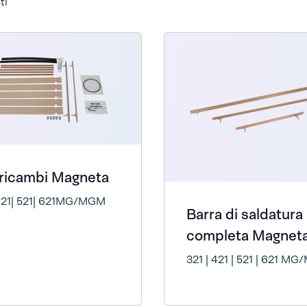
ti
 ricambi Magneta
421| 521| 621MG/MGM
Barra di saldatura
completa Magnet
321 | 421 | 521 | 621 M