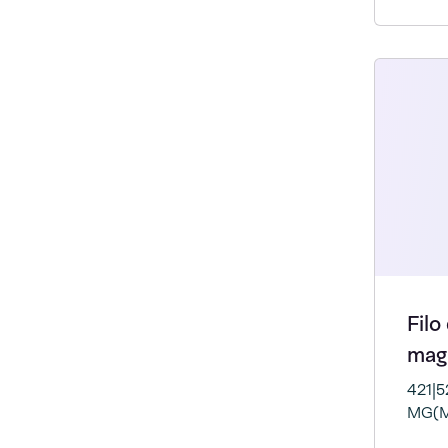
Filo
magn
421|5
MG(M