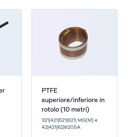
er
PTFE
superiore/inferiore in
rotolo (10 metri)
321|421|521|621| MG(M) e
42|421|62|620SA