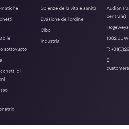
tomatiche
Scienze della vita e sanità
Audion Pa
centrale)
cchetti
Evasione dell'ordine
Hogeweys
Cibo
dabile
1382 JL W
Industria
o sottovuoto
T:
+31(0)2
ia
E:
customers
acchetti di
oni
assoi
onatrici
ale per