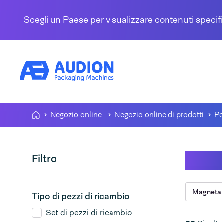
Salta al contenuto
Scegli un Paese per visualizzare contenuti specifi
Negozio online
Negozio online di prodotti
Pe
Pezzi
Filtro
Magneta
Tipo di pezzi di ricambio
Set di pezzi di ricambio