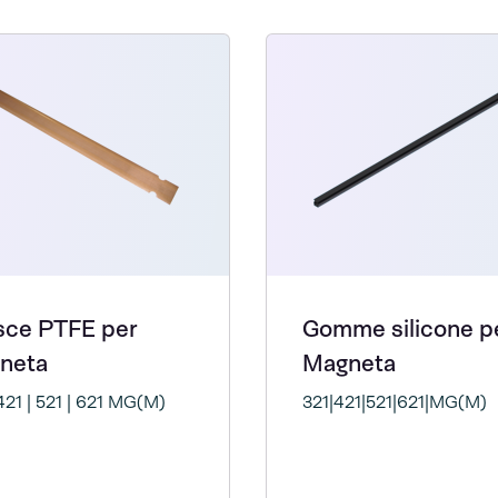
sce PTFE per
Gomme silicone p
neta
Magneta
 421 | 521 | 621 MG(M)
321|421|521|621|MG(M)