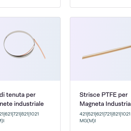
 di tenuta per
Strisce PTFE per
ete industriale
Magneta Industrial
21|621|721|821|1021
421|521|621|721|821|1021
)I
MG(M)I