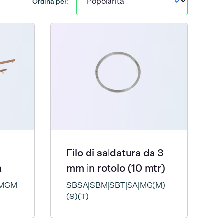
Ordina per:
Filo di saldatura da 3
a
mm in rotolo (10 mtr)
G/MGM
SBSA|SBM|SBT|SA|MG(M)
(S)(T)