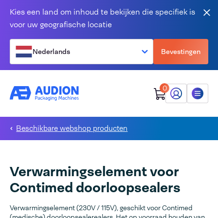
Overslaan en naar de inhoud gaan
Kies een land om inhoud te bekijken die specifiek is
Slu
voor uw geografische locatie
Nederlands
Bevestingen
0
Mijn Audion
Menu
Beschikbare webshop producten
Verwarmingselement voor
Contimed doorloopsealers
Verwarmingselement (230V / 115V), geschikt voor Contimed
(medische) doorloopsealerealers. Het op voorraad houden van