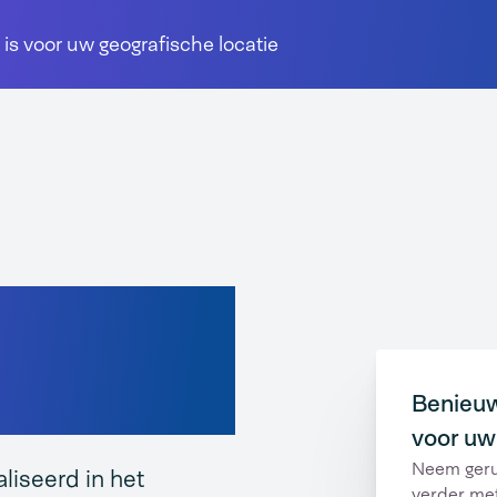
 is voor uw geografische locatie
ducten
Benieuw
voor uw
Neem geru
liseerd in het
verder me