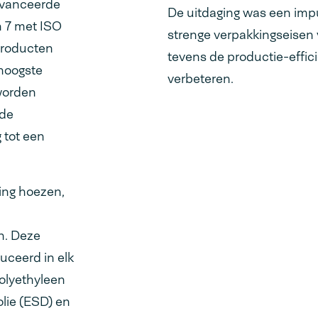
eavanceerde
De uitdaging was een impu
n 7 met ISO
strenge verpakkingseisen
producten
tevens de productie-effic
hoogste
verbeteren.
 worden
rde
 tot een
ing hoezen,
n. Deze
ceerd in elk
polyethyleen
olie (ESD) en