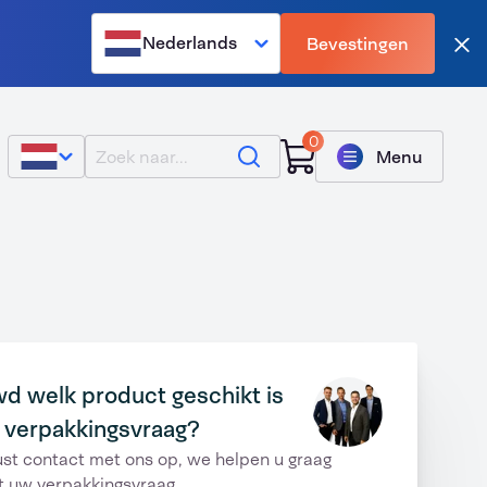
Nederlands
Bevestingen
Slu
0
Zoeken
Menu
d welk product geschikt is
 verpakkingsvraag?
st contact met ons op, we helpen u graag
t uw verpakkingsvraag.