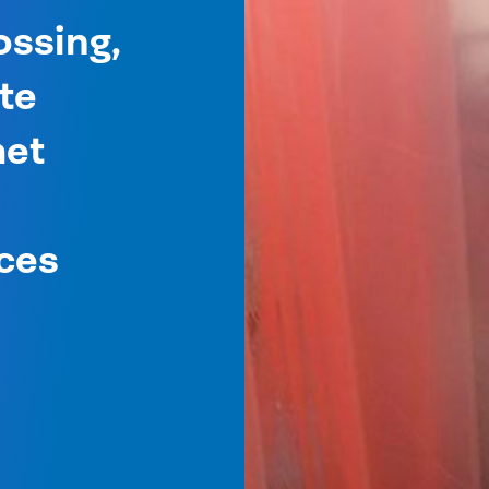
ossing,
te
het
ces