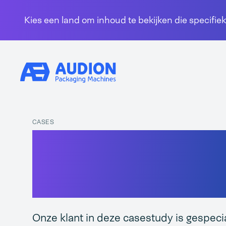
Overslaan en naar de inhoud gaan
Kies een land om inhoud te bekijken die specifiek
CASES
High-Tech pro
verpakken
Onze klant in deze casestudy is gespecia