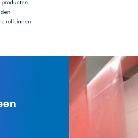
de producten
anden
le rol binnen
een