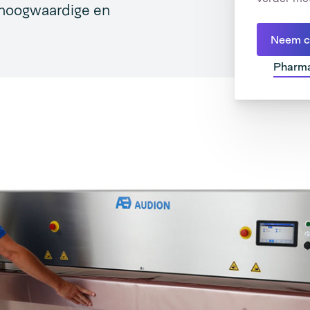
n hoogwaardige en
Neem c
Pharma