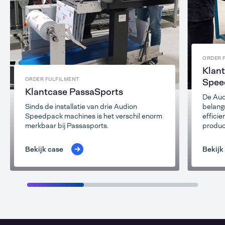
ORDER 
Klan
ORDER FULFILMENT
Spee
Klantcase PassaSports
De Aud
Sinds de installatie van drie Audion
belangr
Speedpack machines is het verschil enorm
effici
merkbaar bij Passasports.
produ
Bekijk case
Bekijk