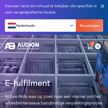
Overslaan en naar de inhoud gaan
Kies een land om inhoud te bekijken die specifiek is
Slu
voor uw geografische locatie
Nederlands
Bevestingen
0
Menu
CASES
E-fulfilment
Active Ants was op zoek naar een manier om het
arbeidsintensieve handmatige verpakkingsproces