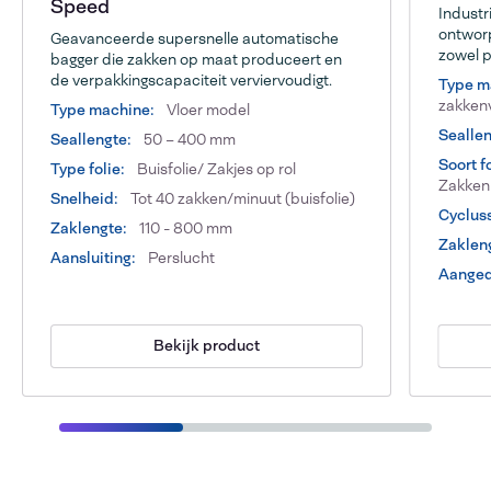
Speed
Industr
ontworp
Geavanceerde supersnelle automatische
zowel p
bagger die zakken op maat produceert en
de verpakkingscapaciteit verviervoudigt.
Type m
zakkenv
Type machine:
Vloer model
Seallen
Seallengte:
50 – 400 mm
Soort fo
Type folie:
Buisfolie/ Zakjes op rol
Zakken 
Snelheid:
Tot 40 zakken/minuut (buisfolie)
Cyclus
Zaklengte:
110 - 800 mm
Zaklen
Aansluiting:
Perslucht
Aanged
Bekijk product