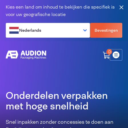
Overslaan en naar de inhoud gaan
Kies een land om inhoud te bekijken die specifiek is
Slu
voor uw geografische locatie
Nederlands
Bevestingen
0
Menu
Onderdelen verpakken
met hoge snelheid
Snel inpakken zonder concessies te doen aan