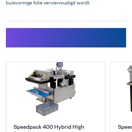
buisvormige folie verviervoudigd wordt.
Producten die voor deze
oplossing zijn gebruikt
Speedpack 400 Hybrid High
Speed