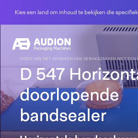
Overslaan en naar de inhoud gaan
Kies een land om inhoud te bekijken die specifiek
VIDEO VAN HET INPAKKEN VAN GEBAKSZAKKEN MET EEN
D 547 Horizont
doorlopende
bandsealer