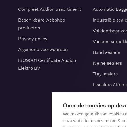
Compleet Audion assortiment
Automatic Bagg
Beschikbare webshop
Industriële seal
producten
Valideerbaar ve
Privacy policy
Vacuum verpak
Algemene voorwaarden
Band sealers
ISO9001 Certificate Audion
Kleine sealers
Elektro BV
Tray sealers
L-sealers / Kri
Verticale vorm v
sluitmachines
Over de cookies op dez
We maken gebruik van cookies om
Consumables
deze website te verzamelen & ana
Reserveonderde