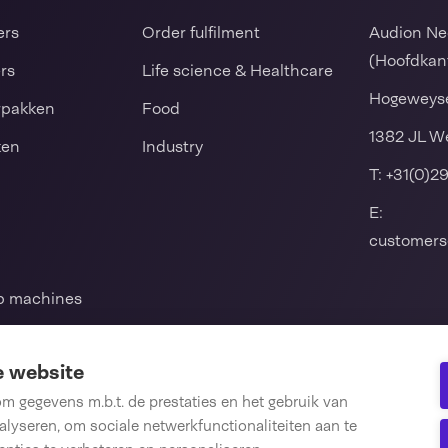
ers
Order fulfilment
Audion Ne
(Hoofdkan
ers
Life science & Healthcare
Hogeweyse
rpakken
Food
1382 JL W
ken
Industry
T:
+31(0)2
E:
customers
mp machines
ul en
e website
 gegevens m.b.t. de prestaties en het gebruik van
lyseren, om sociale netwerkfunctionaliteiten aan te
len