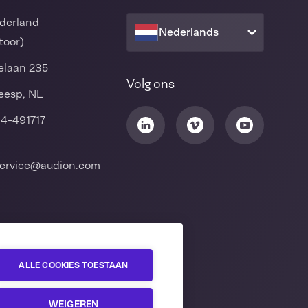
derland
Nederlands
toor)
laan 235
Volg ons
eesp, NL
94-491717
ervice@audion.com
ALLE COOKIES TOESTAAN
WEIGEREN