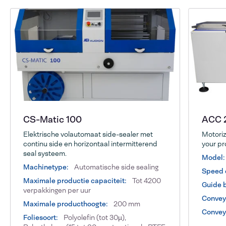
CS-Matic 100
ACC 
Elektrische volautomaat side-sealer met
Motoriz
continu side en horizontaal intermitterend
your pr
seal systeem.
Model:
Machinetype:
Automatische side sealing
Speed 
Maximale productie capaciteit:
Tot 4200
Guide b
verpakkingen per uur
Conveyo
Maximale producthoogte:
200 mm
Conveyo
Foliesoort:
Polyolefin (tot 30µ),