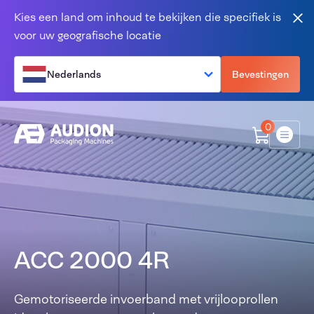
Overslaan en naar de inhoud gaan
Kies een land om inhoud te bekijken die specifiek is
Slu
voor uw geografische locatie
Nederlands
Bevestingen
0
Menu
ACC 2000 4R
Gemotoriseerde invoerband met vrijlooprollen