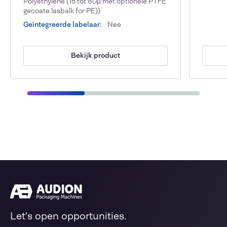
Polyethylene (15 tot 80µ met optionele PTFE
gecoate lasbalk for PE))
Geïntegreerde labelaar:
Nee
Bekijk product
Let's open opportunities.