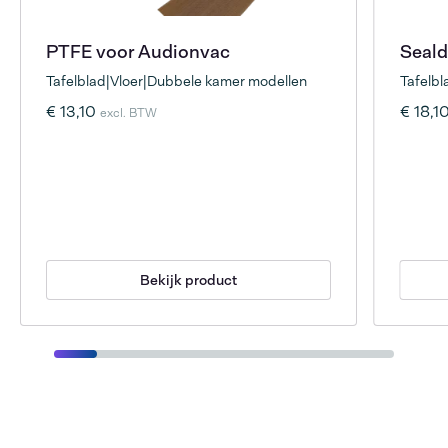
PTFE voor Audionvac
Seald
Tafelblad|Vloer|Dubbele kamer modellen
Tafelbl
€ 13,10
€ 18,1
excl. BTW
Bekijk product