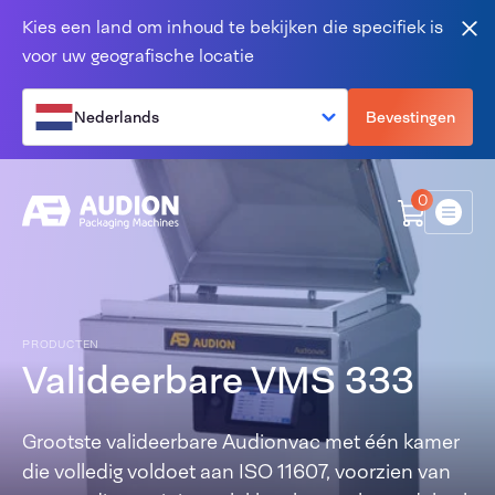
Overslaan en naar de inhoud gaan
Kies een land om inhoud te bekijken die specifiek is
Slu
voor uw geografische locatie
Nederlands
Bevestingen
0
Menu
PRODUCTEN
Valideerbare VMS 333
Grootste valideerbare Audionvac met één kamer
die volledig voldoet aan ISO 11607, voorzien van