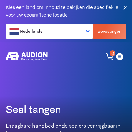
Overslaan en naar de inhoud gaan
Kies een land om inhoud te bekijken die specifiek is
Slu
voor uw geografische locatie
Nederlands
Bevestingen
0
Menu
Seal tangen
Draagbare handbediende sealers verkrijgbaar in