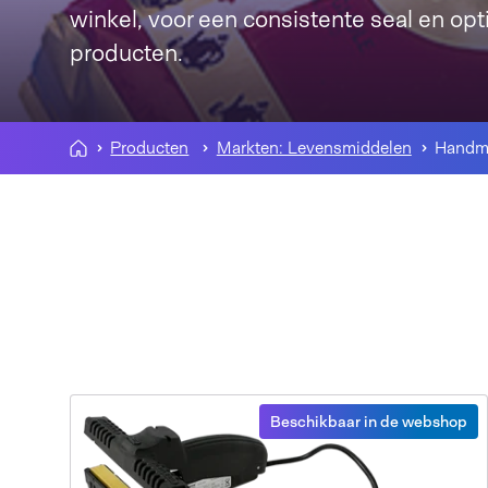
winkel, voor een consistente seal en op
producten.
Producten
Markten: Levensmiddelen
Handma
Beschikbaar in de webshop