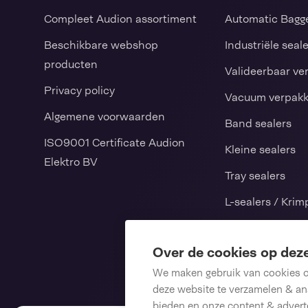
Compleet Audion assortiment
Automatic Bagg
Beschikbare webshop
Industriële seal
producten
Valideerbaar ve
Privacy policy
Vacuum verpak
Algemene voorwaarden
Band sealers
ISO9001 Certificate Audion
Kleine sealers
Elektro BV
Tray sealers
L-sealers / Kri
Verticale vorm v
sluitmachines
Over de cookies op dez
We maken gebruik van cookies om
Consumables
deze website te verzamelen & ana
Reserveonderde
bieden en onze content & adverte