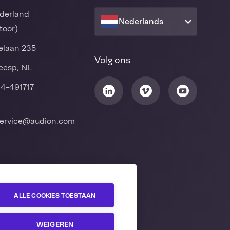
derland
Nederlands
toor)
laan 235
Volg ons
eesp, NL
94-491717
ervice@audion.com
ALLE COOKIES TOESTAAN
WEIGEREN