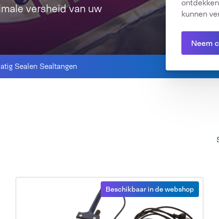
ontdekken
timale versheid van uw
kunnen ve
Neem c
tig Sealen Sealtangen
Beschikbaar in de webshop