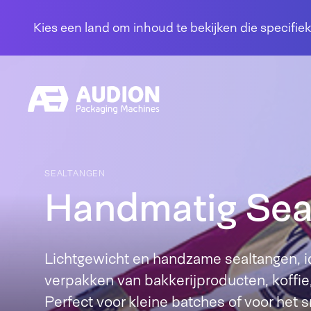
Overslaan en naar de inhoud gaan
Kies een land om inhoud te bekijken die specifiek
SEALTANGEN
Handmatig Sea
Lichtgewicht en handzame sealtangen, i
verpakken van bakkerijproducten, koffi
Perfect voor kleine batches of voor het s