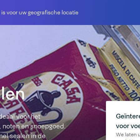
 is voor uw geografische locatie
len
Geïnter
deaal voor het
voor vo
e, noten en snoepgoed.
We laten 
nel sealen in de