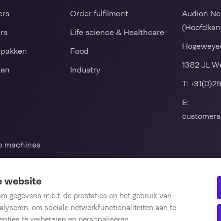
ers
Order fulfilment
Audion Ne
(Hoofdkan
ers
Life science & Healthcare
Hogeweyse
rpakken
Food
1382 JL W
ken
Industry
T:
+31(0)2
E:
customers
mp machines
ul en
e website
 gegevens m.b.t. de prestaties en het gebruik van
lyseren, om sociale netwerkfunctionaliteiten aan te
len
nties te verbeteren en personaliseren.