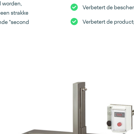
d worden,
Verbetert de besche
 een strakke
Verbetert de produc
emde "second