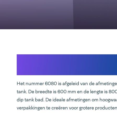
De VDT 6080 is de groots
tank in de Audion range
Het nummer 6080 is afgeleid van de afmetinge
tank. De breedte is 600 mm en de lengte is 80
dip tank bad. De ideale afmetingen om hoogwa
verpakkingen te creëren voor grotere producten