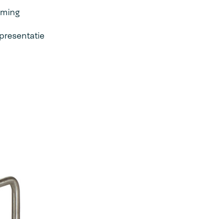
rming
tpresentatie