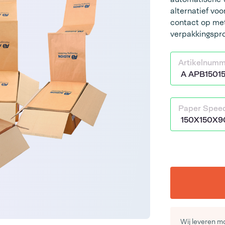
alternatief vo
contact op met
verpakkingspro
Artikelnum
Paper Spee
Wij leveren mo