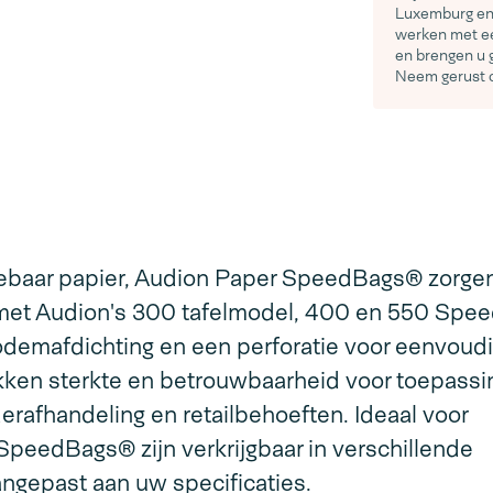
Luxemburg en 
werken met ee
en brengen u 
Neem gerust c
ebaar papier, Audion Paper SpeedBags® zorgen
it met Audion's 300 tafelmodel, 400 en 550 Spe
odemafdichting en een perforatie voor eenvoud
akken sterkte en betrouwbaarheid voor toepass
erafhandeling en retailbehoeften. Ideaal voor
peedBags® zijn verkrijgbaar in verschillende
ngepast aan uw specificaties.