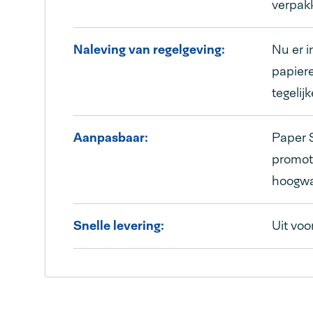
verpak
Naleving van regelgeving:
Nu er i
papier
tegelij
Aanpasbaar:
Paper 
promote
hoogwaa
Snelle levering:
Uit voo