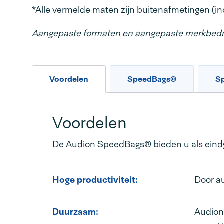
*Alle vermelde maten zijn buitenafmetingen (inc
Aangepaste formaten en aangepaste merkbedru
Voordelen
SpeedBags®
Sp
Voordelen
De Audion SpeedBags® bieden u als eindg
Hoge productiviteit:
Door au
Duurzaam:
Audion