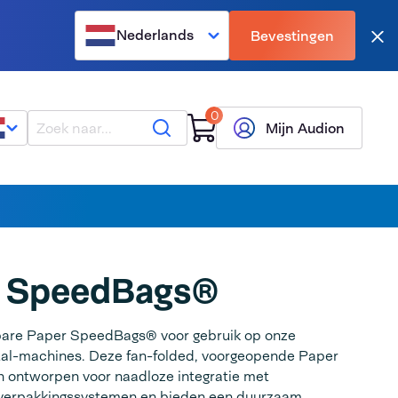
Nederlands
Bevestingen
Slu
0
Zoeken
Mijn Audion
r SpeedBags®
are Paper SpeedBags® voor gebruik op onze
l-machines. Deze fan-folded, voorgeopende Paper
n ontworpen voor naadloze integratie met
verpakkingssystemen en bieden een duurzaam