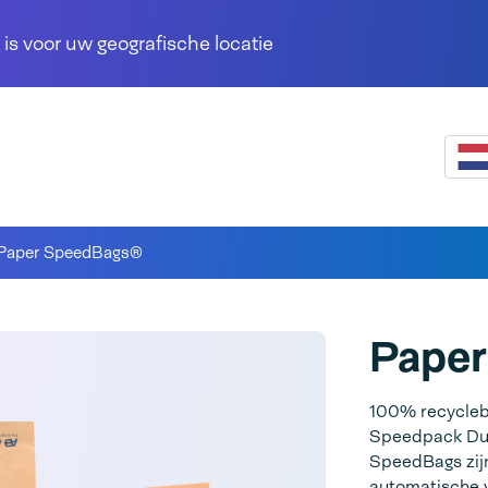
 is voor uw geografische locatie
Paper SpeedBags®
Pape
100% recycleb
Speedpack Dua
SpeedBags zij
automatische 