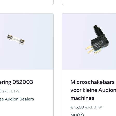
ering 052003
Microschakelaars
voor kleine Audio
30
excl. BTW
machines
se Audion Sealers
€ 15,30
excl. BTW
MG(M)