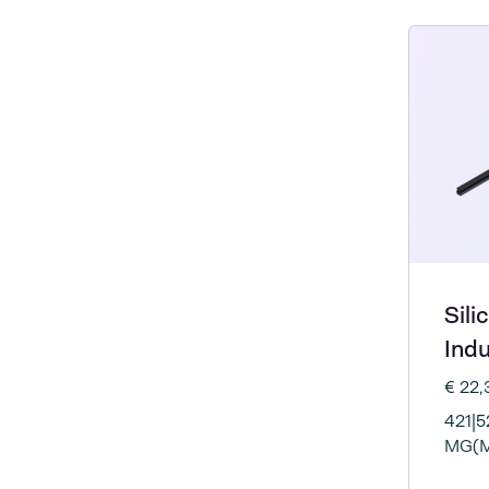
Sili
Indu
€ 22
421|5
MG(M