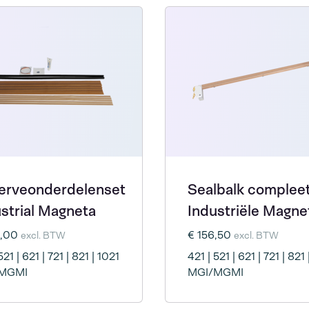
erveonderdelenset
Sealbalk complee
strial Magneta
Industriële Magne
4,00
€ 156,50
excl. BTW
excl. BTW
521 | 621 | 721 | 821 | 1021
421 | 521 | 621 | 721 | 821 
MGMI
MGI/MGMI