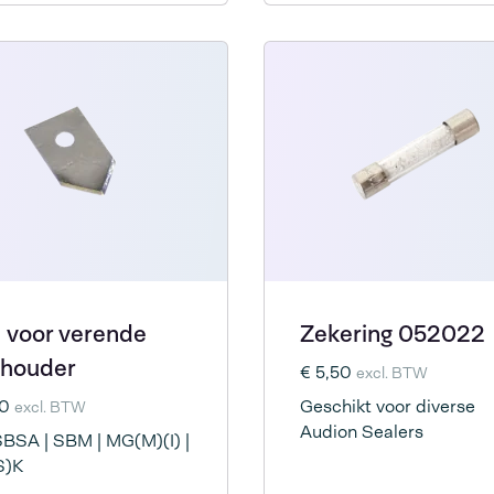
 voor verende
Zekering 052022
houder
€ 5,50
excl. BTW
00
Geschikt voor diverse
excl. BTW
Audion Sealers
SBSA | SBM | MG(M)(I) |
S)K