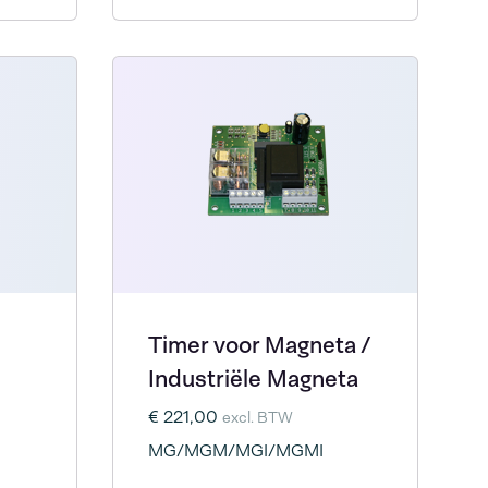
Timer voor Magneta /
n
Industriële Magneta
€ 221,00
excl. BTW
MG/MGM/MGI/MGMI