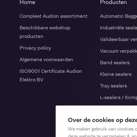
Home
Producten
Compleet Audion assortiment
Automatic Bagg
Beschikbare webshop
Industriële seal
producten
Valideerbaar ve
Privacy policy
Vacuum verpak
Algemene voorwaarden
Band sealers
ISO9001 Certificate Audion
Kleine sealers
Elektro BV
Tray sealers
L-sealers / Kri
Verticale vorm v
sluitmachines
Over de cookies op dez
We maken gebruik van cookies om
Consumables
deze website te verzamelen & ana