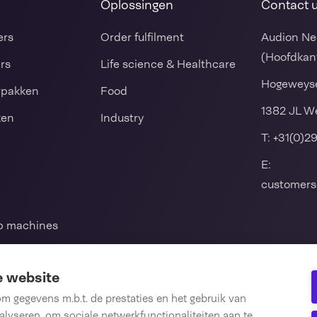
Oplossingen
Contact 
ers
Order fulfilment
Audion Ne
(Hoofdkan
ers
Life science & Healthcare
Hogeweyse
rpakken
Food
1382 JL W
ken
Industry
T:
+31(0)2
E:
customers
mp machines
ul en
e website
 gegevens m.b.t. de prestaties en het gebruik van
lyseren, om sociale netwerkfunctionaliteiten aan te