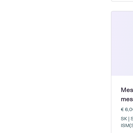
Mes
mes
€ 6,
SK | 
ISM(