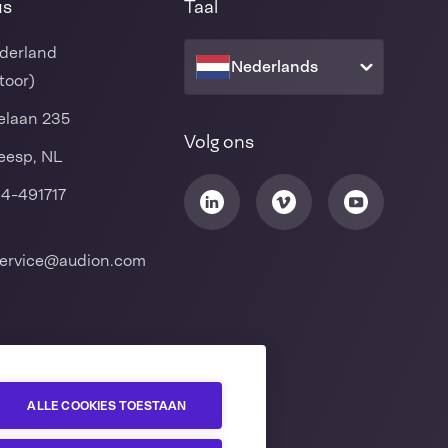
us
Taal
derland
Nederlands
toor)
laan 235
Volg ons
eesp, NL
94-491717
ervice@audion.com
ALLE COOKIES TOESTAAN