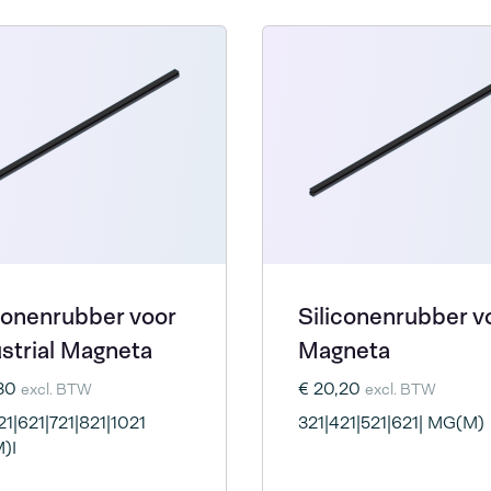
conenrubber voor
Siliconenrubber v
strial Magneta
Magneta
,30
€ 20,20
excl. BTW
excl. BTW
21|621|721|821|1021
321|421|521|621| MG(M)
)I