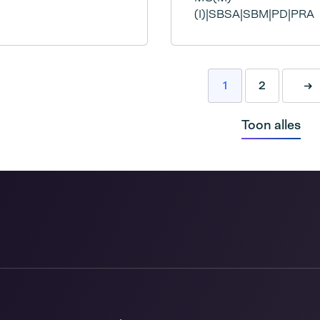
(I)|SBSA|SBM|PD|PRA
1
2
Vo
Toon alles