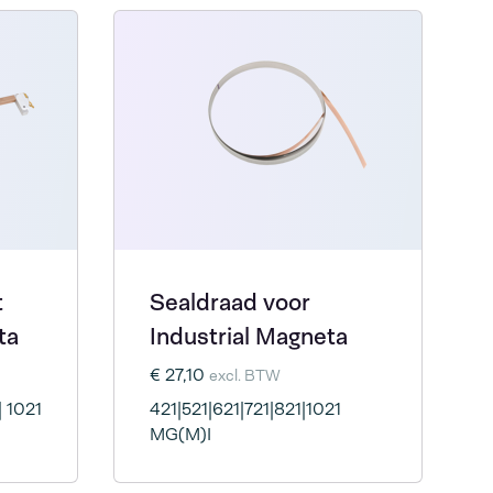
t
Sealdraad voor
ta
Industrial Magneta
€ 27,10
excl. BTW
| 1021
421|521|621|721|821|1021
MG(M)I