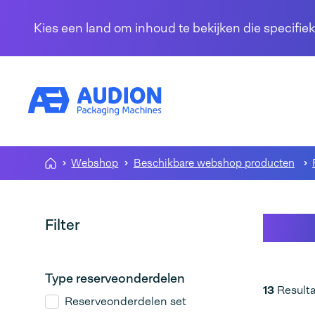
Overslaan en naar de inhoud gaan
Kies een land om inhoud te bekijken die specifiek
Webshop
Beschikbare webshop producten
Indu
Filter
Type reserveonderdelen
13
Result
Reserveonderdelen set