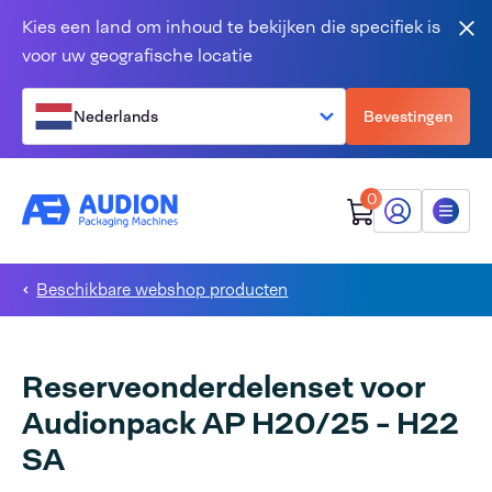
Overslaan en naar de inhoud gaan
Kies een land om inhoud te bekijken die specifiek is
Slu
voor uw geografische locatie
Nederlands
Bevestingen
0
Mijn Audion
Menu
Beschikbare webshop producten
Reserveonderdelenset voor
Audionpack AP H20/25 - H22
SA