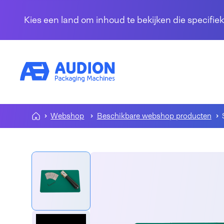
Overslaan en naar de inhoud gaan
Kies een land om inhoud te bekijken die specifiek
Webshop
Beschikbare webshop producten