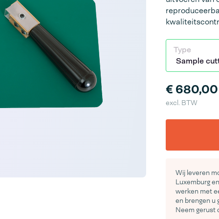
reproduceerbar
kwaliteitscontr
Type
€ 680,00
excl. BTW
Wij leveren mo
Luxemburg en 
werken met ee
en brengen u 
Neem gerust c