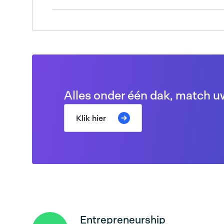
Alles onder één dak, match 
Klik hier
Entrepreneurship