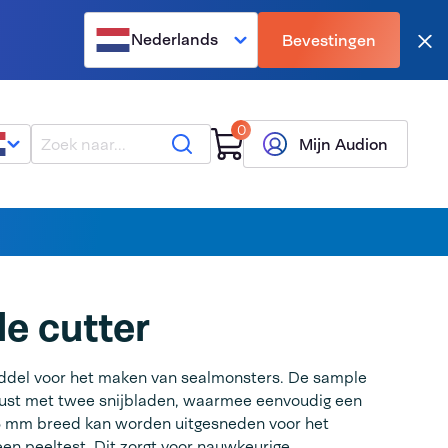
Nederlands
Bevestingen
Slu
0
Zoeken
Mijn Audion
e cutter
ddel voor het maken van sealmonsters. De sample
erust met twee snijbladen, waarmee eenvoudig een
5 mm breed kan worden uitgesneden voor het
een peeltest. Dit zorgt voor nauwkeurige,