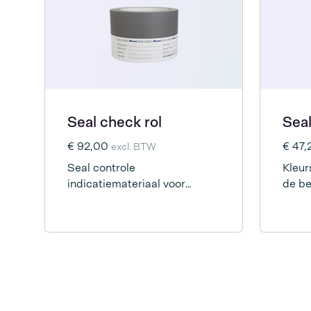
Seal check rol
Seal
€ 92,00
€ 47
excl. BTW
Seal controle
Kleur
indicatiemateriaal voor
de be
routinecontrole van de
afdic
betrouwbaarheid van de seal