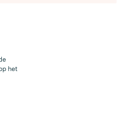
 de
op het