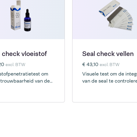
 check vloeistof
Seal check vellen
,20
€ 43,10
excl. BTW
excl. BTW
stofpenetratietest om
Visuele test om de integr
trouwbaarheid van de
van de seal te controler
hting te controleren.