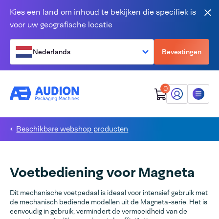
Overslaan en naar de inhoud gaan
Kies een land om inhoud te bekijken die specifiek is
Slu
voor uw geografische locatie
Nederlands
Bevestingen
0
Mijn Audion
Menu
Beschikbare webshop producten
Voetbediening voor Magneta
Dit mechanische voetpedaal is ideaal voor intensief gebruik met
de mechanisch bediende modellen uit de Magneta-serie. Het is
eenvoudig in gebruik, vermindert de vermoeidheid van de