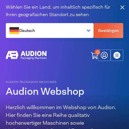
Zum Inhalt springen
Wählen Sie ein Land, um inhaltlich spezifisch für
Sch
Ihren geografischen Standort zu sehen
Deutsch
Bestätigen
0
Mein Audion
Menü
AUDION PACKAGING MACHINES
Audion Webshop
Herzlich willkommen im Webshop von Audion.
Hier finden Sie eine Reihe qualitativ
hocherwertiger Maschinen sowie