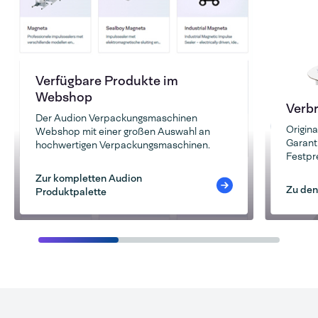
Verfügbare Produkte im
Webshop
Verb
Der Audion Verpackungsmaschinen
Origin
Webshop mit einer großen Auswahl an
Garanti
hochwertigen Verpackungsmaschinen.
Festpr
Zur kompletten Audion
Zu den
Produktpalette