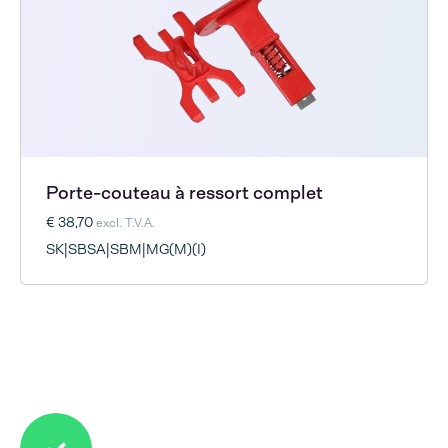
Porte-couteau à ressort complet
€ 38,70
excl. T.V.A.
SK|SBSA|SBM|MG(M)(I)