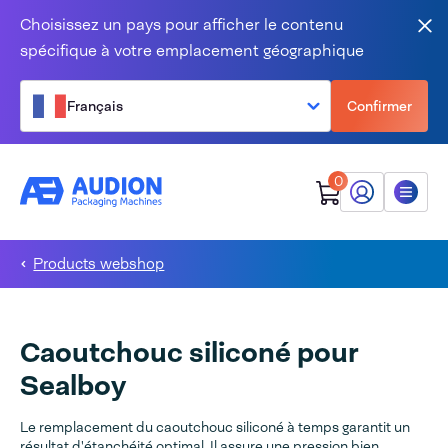
Aller au contenu
Choisissez un pays pour afficher le contenu
Fer
spécifique à votre emplacement géographique
Français
Confirmer
0
Mon Audion
Menu
Products webshop
Caoutchouc siliconé pour
Sealboy
Le remplacement du caoutchouc siliconé à temps garantit un
résultat d'étanchéité optimal. Il assure une pression bien