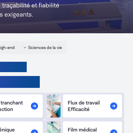
traçabilité et fiabilité
 exigeants.
high-end
Sciences de la vie
z-vous ?
, hôpitaux
 tranchant
Flux de travail
ection
Efficacité
énique
Film médical