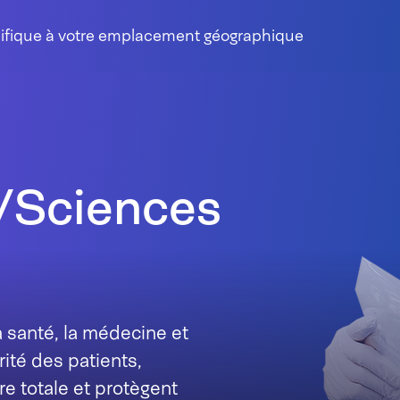
cifique à votre emplacement géographique
/Sciences
 santé, la médecine et
rité des patients,
e totale et protègent