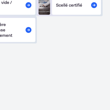
 vide /
Scellé certifié
P
ière
sse
lement