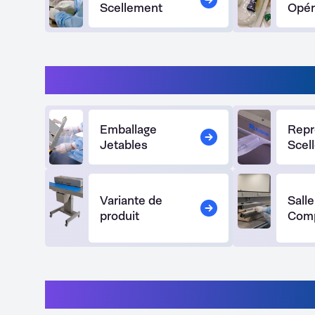
Scellement
Opér
Médical low-end - Classe 
Emballage
Repr
Jetables
Scel
Variante de
Sall
produit
Comp
Médical high-end - Classe I