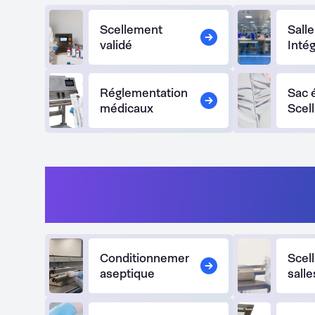
Scellement
Sall
validé
Intég
Réglementation
Sac 
médicaux
Scel
Sciences de la vie - Phar
Biotechnologie
Conditionnement
Scel
aseptique
sall