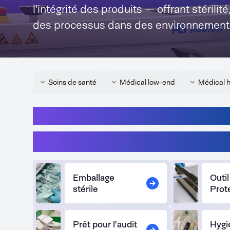
l'intégrité des produits — offrant stérilité, 
des processus dans des environnements
Soins de santé
Médical low-end
Médical 
Quels défis d'emballage rencontre
Santé - SPDs, dentisterie
Emballage
Outil
stérile
Prot
Prêt pour l'audit
Hygi