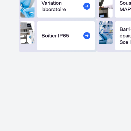
Variation
Sous
MA
Barr
Boîtier IP65
épai
Scel