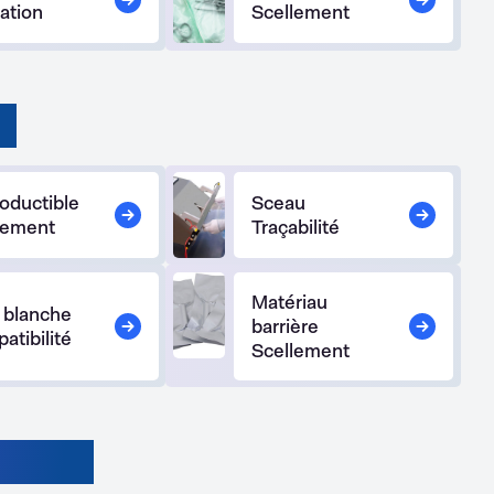
ation
Scellement
II
oductible
Sceau
lement
Traçabilité
Matériau
e blanche
barrière
atibilité
Scellement
Ia/III