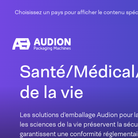
Aller au contenu
Choisissez un pays pour afficher le contenu spé
Santé/Médical
de la vie
Les solutions d'emballage Audion pour la
les sciences de la vie préservent la sécu
garantissent une conformité réglementair