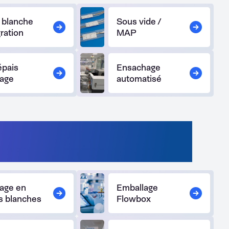
e blanche
Sous vide /
ration
MAP
épais
Ensachage
lage
automatisé
maceutique,
lage en
Emballage
es blanches
Flowbox