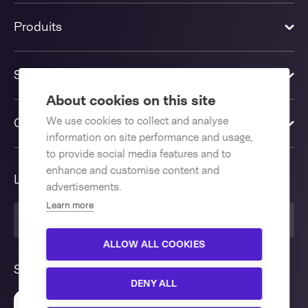
Produits
Solutions
About cookies on this site
We use cookies to collect and analyse
Contactez-nous
information on site performance and usage,
to provide social media features and to
enhance and customise content and
Langue
advertisements.
Learn more
Français
ALLOW ALL COOKIES
Suivez nous
DENY ALL