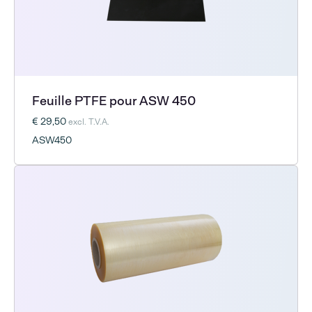
Feuille PTFE pour ASW 450
€ 29,50
excl. T.V.A.
ASW450