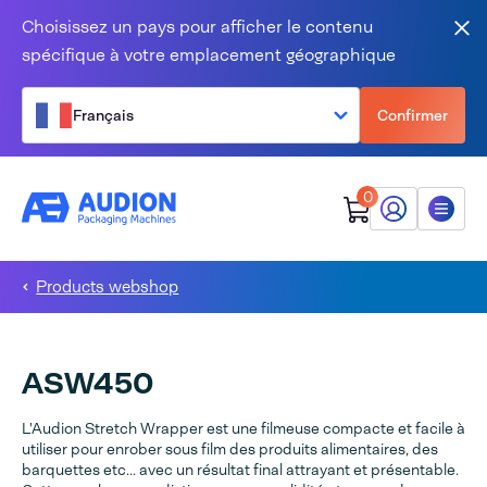
Aller au contenu
Choisissez un pays pour afficher le contenu
Fer
spécifique à votre emplacement géographique
Français
Confirmer
0
Mon Audion
Menu
Products webshop
ASW450
L'Audion Stretch Wrapper est une filmeuse compacte et facile à
utiliser pour enrober sous film des produits alimentaires, des
barquettes etc... avec un résultat final attrayant et présentable.