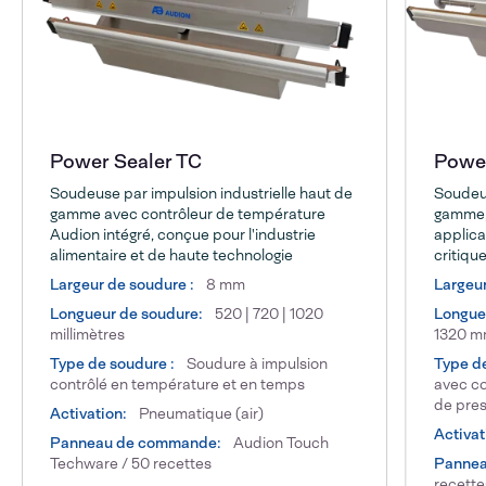
Power Sealer TC
Power
Soudeuse par impulsion industrielle haut de
Soudeus
gamme avec contrôleur de température
gamme, 
Audion intégré, conçue pour l'industrie
applica
alimentaire et de haute technologie
critique
Largeur de soudure :
8 mm
Largeu
Longueur de soudure:
520 | 720 | 1020
Longue
millimètres
1320 
Type de soudure :
Soudure à impulsion
Type d
contrôlé en température et en temps
avec co
de pres
Activation:
Pneumatique (air)
Activat
Panneau de commande:
Audion Touch
Techware / 50 recettes
Pannea
recett