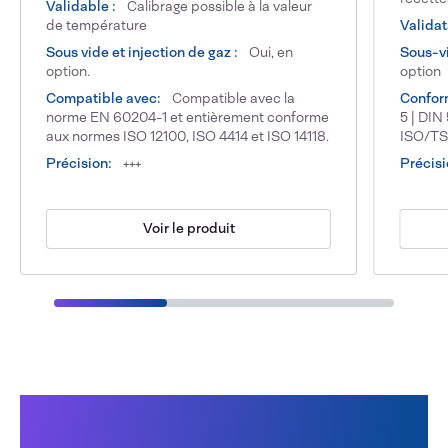
Validable :
Calibrage possible à la valeur
de température
Validat
Sous vide et injection de gaz :
Oui, en
Sous-vi
option.
option
Compatible avec:
Compatible avec la
Confor
norme EN 60204-1 et entièrement conforme
5 | DIN
aux normes ISO 12100, ISO 4414 et ISO 14118.
ISO/TS
Précision:
+++
Précisi
Voir le produit
Les avantages de travailler avec
Audion