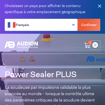
Aller au contenu
Choisissez un pays pour afficher le contenu
Fer
spécifique à votre emplacement géographique
Français
Confirmer
0
Menu
PRODUITS
Power Sealer PLUS
La soudeuse par impulsions validable la plus
avancée au monde - lorsque le contrôle ultime
des paramètres critiques de la soudure devient