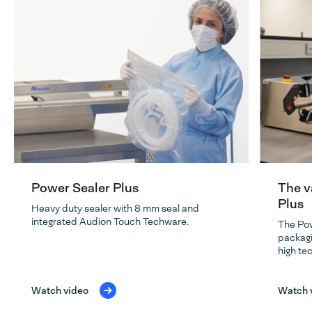
Power Sealer Plus
The v
Plus
Heavy duty sealer with 8 mm seal and
integrated Audion Touch Techware.
The Pow
packagi
high tec
Watch video
Watch 