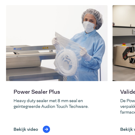
Power Sealer Plus
Valid
Heavy duty sealer met 8 mm seal en
De Powe
geïntegreerde Audion Touch Techware.
verpakk
farmace
Bekijk video
Bekijk 