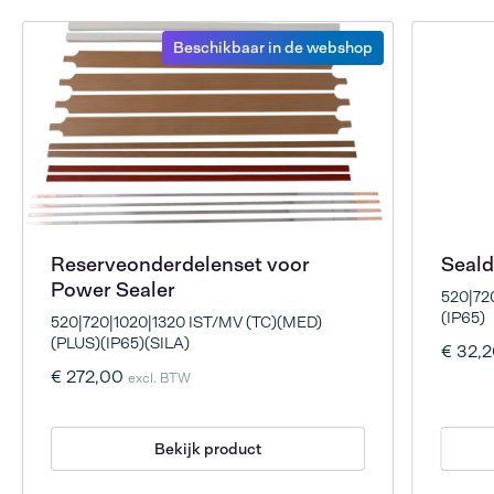
Beschikbaar in de webshop
Reserveonderdelenset voor
Seald
Power Sealer
520|72
(IP65)
520|720|1020|1320 IST/MV (TC)(MED)
(PLUS)(IP65)(SILA)
€ 32,
€ 272,00
excl. BTW
Bekijk product