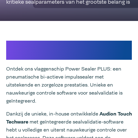
kritieke sealparameters van het grootste belang is
In termen van uiterst nauwkeurige
validatie is de PLUS onovertroffen!
Ontdek ons vlaggenschip Power Sealer PLUS: een
pneumatische bi-actieve impulssealer met
uitstekende en zorgeloze prestaties. Unieke en
nauwkeurige controle software voor sealvalidatie is
geïntegreerd.
Dankzij de unieke, in-house ontwikkelde
Audion Touch
Techware
met geïntegreerde sealvalidatie-software
hebt u volledige en uiterst nauwkeurige controle over
het sealproces. Deze software voldoet aan de