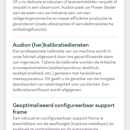
Of u nu delicate producten of levensmiddelen verpakt of
verpakt in een cleanroom, Audion past uw Power Sealer
aan de eisen van uw industrie aan, om een
veilige/ergonomische en meest efficiënte productie te
garanderen (zoals uitlaatopties of een elektrostatische
ontladingsfunctie).
Audion (her)kalibratiediensten
Een professionele kalibratie van uw machine wordt in
onze fabriek uitgevoerd door ons gecertificeerde team
van ingenieurs. Tijdens de kalibratie worden de kritische
procesparameters (sealtemperatuur, sealdruk,
sealtijd/snelheid, etc.) gemeten met herleidbare
meetapparatuur. Dit geeft u de garantie van de hoogste
standaarden van sealintegriteit voor uw klanten. Een
kalibratiecertificaat wordt afgegeven.
Geoptimaliseerd configureerbaar support
frame
Een robuust en configureerbaar support frame is
beschikbaar om de sealhoogte (traploos instelbaar) en
sealhoek te optimaliseren en de ergonomische