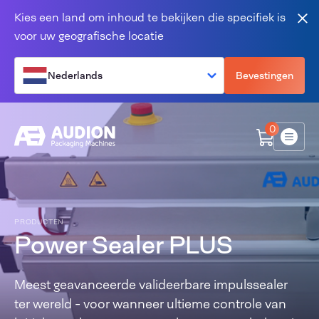
Overslaan en naar de inhoud gaan
Kies een land om inhoud te bekijken die specifiek is
Slu
voor uw geografische locatie
Nederlands
Bevestingen
0
Menu
PRODUCTEN
Power Sealer PLUS
Meest geavanceerde valideerbare impulssealer
ter wereld - voor wanneer ultieme controle van