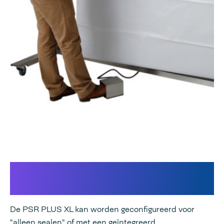
Een geïntegreerd vacuüm-
en/of begassingssysteem
De PSR PLUS XL kan worden geconfigureerd voor
"alleen sealen" of met een geïntegreerd