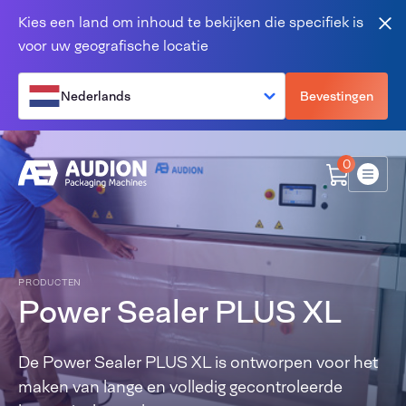
Overslaan en naar de inhoud gaan
Kies een land om inhoud te bekijken die specifiek is
Slu
voor uw geografische locatie
Nederlands
Bevestingen
0
Menu
PRODUCTEN
Power Sealer PLUS XL
De Power Sealer PLUS XL is ontworpen voor het
maken van lange en volledig gecontroleerde