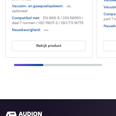
Vacuüm- en gasspoelsysteem:
Ja,
Vacuüm
optioneel
Compat
Compatibel met:
EN 868-5 / DIN 58953 /
part 7 
deel 7 normen / ISO 11607-2 / ISO/TS 16775
Nauwke
Nauwkeurigheid:
+++
Bekijk product