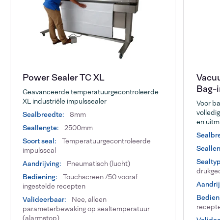
Power Sealer TC XL
Vacuu
Bag-
Geavanceerde temperatuurgecontroleerde
XL industriële impulssealer
Voor ba
volledi
Sealbreedte:
8mm
en uit
Seallengte:
2500mm
Sealbr
Soort seal:
Temperatuurgecontroleerde
Seallen
impulsseal
Sealtyp
Aandrijving:
Pneumatisch (lucht)
drukgec
Bediening:
Touchscreen /50 vooraf
Aandrij
ingestelde recepten
Bedien
Valideerbaar:
Nee, alleen
recept
parameterbewaking op sealtemperatuur
(alarmstop)
Validee