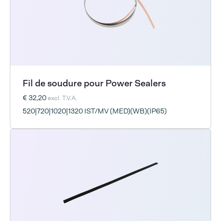
Fil de soudure pour Power Sealers
€ 32,20
excl. T.V.A.
520|720|1020|1320 IST/MV (MED)(WB)(IP65)