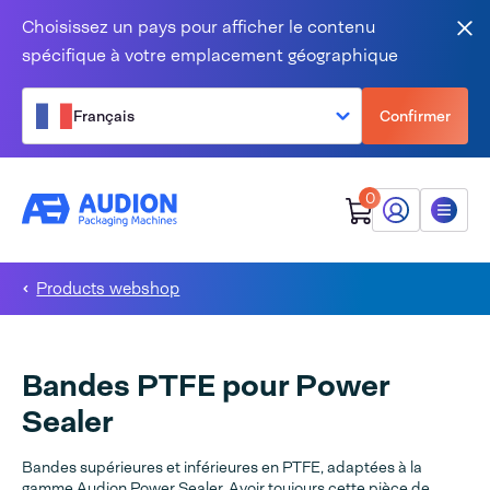
Aller au contenu
Choisissez un pays pour afficher le contenu
Fer
spécifique à votre emplacement géographique
Français
Confirmer
0
Mon Audion
Menu
Products webshop
Bandes PTFE pour Power
Sealer
Bandes supérieures et inférieures en PTFE, adaptées à la
gamme Audion Power Sealer. Avoir toujours cette pièce de