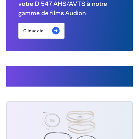
votre D 547 AHS/AVTS à notre
gamme de films Audion
Cliquez ici
Les clients ont également
acheté