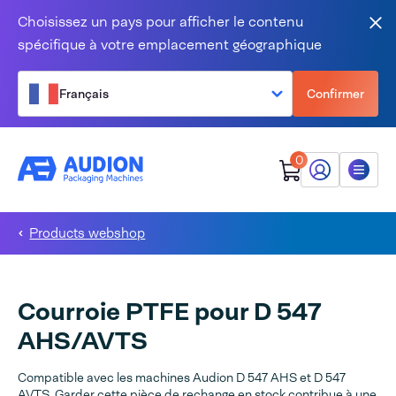
Aller au contenu
Choisissez un pays pour afficher le contenu
Fer
spécifique à votre emplacement géographique
Français
Confirmer
0
Mon Audion
Menu
Products webshop
Courroie PTFE pour D 547
AHS/AVTS
Compatible avec les machines Audion D 547 AHS et D 547
AVTS. Garder cette pièce de rechange en stock contribue à une