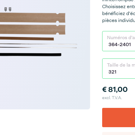
Choisissez en
bénéficiez d'é
pièces individu
Numéros d'ar
Taille de la
€ 81,00
excl. T.V.A.