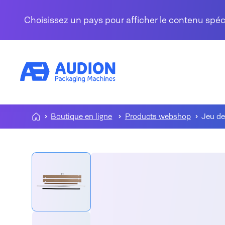
Aller au contenu
Choisissez un pays pour afficher le contenu spé
Boutique en ligne
Products webshop
Jeu de