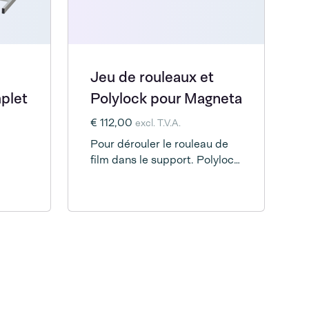
Jeu de rouleaux et
plet
Polylock pour Magneta
€ 112,00
excl. T.V.A.
Pour dérouler le rouleau de
film dans le support. Polylock
inclus pour empêcher le film
de reculer.
c
ux et