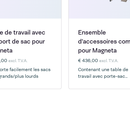
e de travail avec
Ensemble
port de sac pour
d'accessoires com
neta
pour Magneta
4,00
€ 436,00
excl. T.V.A.
excl. T.V.A.
rte facilement les sacs
Contenant une table de
grands/plus lourds
travail avec porte-sac
réglable, un support ave
pédale, un jeu de roulea
un polylock.