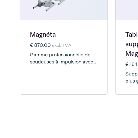
Magnéta
Tabl
sup
€ 870,00
excl. T.V.A.
Mag
Gamme professionnelle de
soudeuses à impulsion avec
€ 16
différents modèles et options
Suppo
de tailles.
plus 