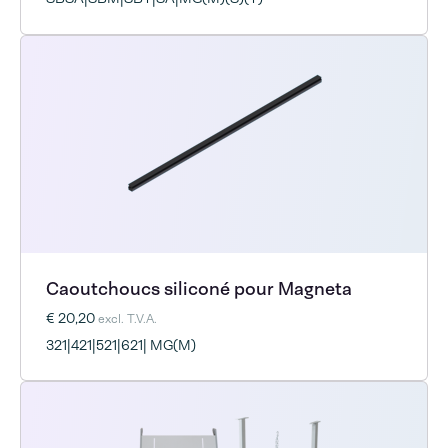
Caoutchoucs siliconé pour Magneta
€ 20,20
excl. T.V.A.
321|421|521|621| MG(M)