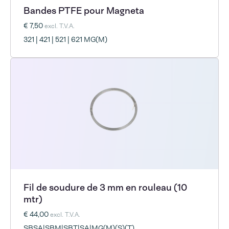
Bandes PTFE pour Magneta
€ 7,50
excl. T.V.A.
321 | 421 | 521 | 621 MG(M)
Fil de soudure de 3 mm en rouleau (10
mtr)
€ 44,00
excl. T.V.A.
SBSA|SBM|SBT|SA|MG(M)(S)(T)