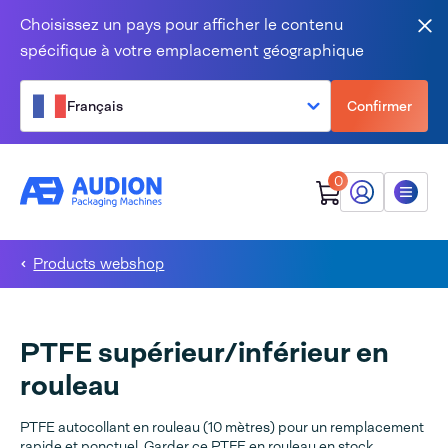
Aller au contenu
Choisissez un pays pour afficher le contenu
Fer
spécifique à votre emplacement géographique
Français
Confirmer
0
Mon Audion
Menu
Products webshop
PTFE supérieur/inférieur en
rouleau
PTFE autocollant en rouleau (10 mètres) pour un remplacement
rapide et ponctuel. Garder ce PTFE en rouleau en stock