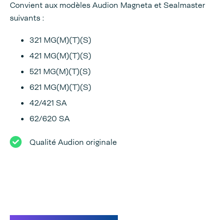
Convient aux modèles Audion Magneta et Sealmaster
suivants :
321 MG(M)(T)(S)
421 MG(M)(T)(S)
521 MG(M)(T)(S)
621 MG(M)(T)(S)
42/421 SA
62/620 SA
Qualité Audion originale