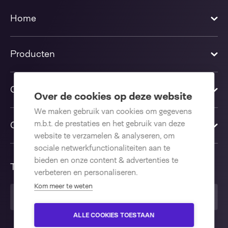
Home
Producten
Oplossingen
Over de cookies op deze website
We maken gebruik van cookies om gegevens
m.b.t. de prestaties en het gebruik van deze
Contact us
website te verzamelen & analyseren, om
sociale netwerkfunctionaliteiten aan te
bieden en onze content & advertenties te
Taal
verbeteren en personaliseren.
Kom meer te weten
Nederlands
ALLE COOKIES TOESTAAN