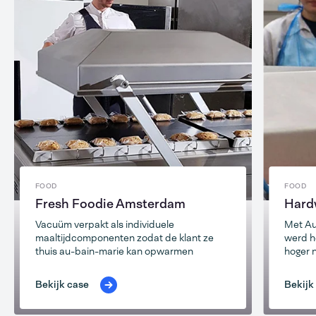
FOOD
FOOD
Fresh Foodie Amsterdam
Hard
Vacuüm verpakt als individuele
Met Au
maaltijdcomponenten zodat de klant ze
werd h
thuis au-bain-marie kan opwarmen
hoger 
Bekijk case
Bekijk