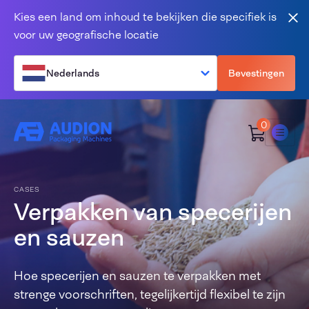
Overslaan en naar de inhoud gaan
Kies een land om inhoud te bekijken die specifiek is
Slu
voor uw geografische locatie
Nederlands
Bevestingen
0
Menu
CASES
Verpakken van specerijen
en sauzen
Hoe specerijen en sauzen te verpakken met
strenge voorschriften, tegelijkertijd flexibel te zijn