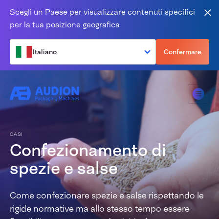
Salta al contenuto
Scegli un Paese per visualizzare contenuti specifici
Vic
per la tua posizione geografica
Italiano
Confermare
Menù
CASI
Confezionamento di
spezie e salse
Come confezionare spezie e salse rispettando le
rigide normative ma allo stesso tempo essere