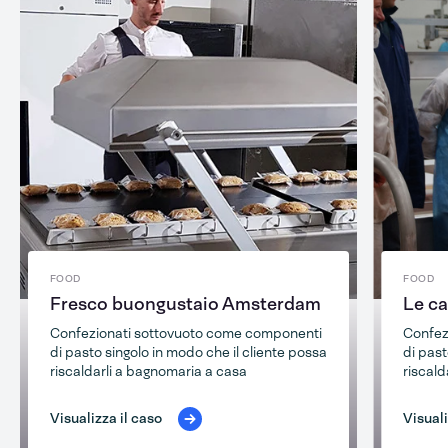
FOOD
FOOD
Fresco buongustaio Amsterdam
Le ca
Confezionati sottovuoto come componenti
Confez
di pasto singolo in modo che il cliente possa
di past
riscaldarli a bagnomaria a casa
riscald
Visualizza il caso
Visuali