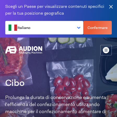
Salta al contenuto
Scegli un Paese per visualizzare contenuti specifici
Vic
per la tua posizione geografica
Italiano
Confermare
Menù
Cibo
Prolunga la durata di conservazione e aumenta
l'efficienza del confezionamento utilizzando
macchine per il confezionamento alimentare di