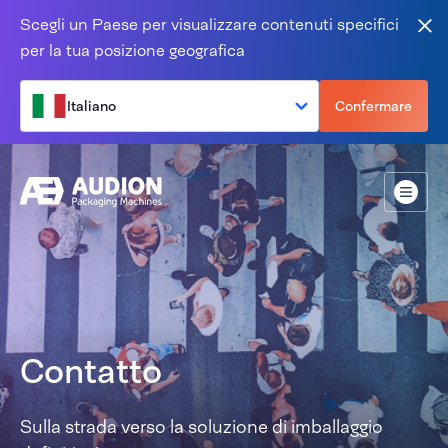
Salta al contenuto
Scegli un Paese per visualizzare contenuti specifici
Vic
per la tua posizione geografica
Italiano
Confermare
Menù
Contatto
Sulla strada verso la soluzione di imballaggio