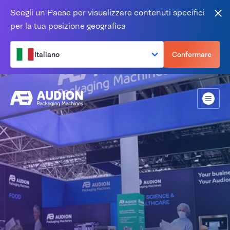
Salta al contenuto
Scegli un Paese per visualizzare contenuti specifici
Vic
per la tua posizione geografica
Italiano
Confermare
Menù