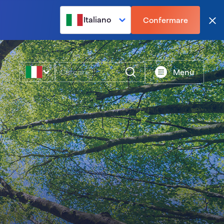
Italiano
Confermare
Vic
Ricerca
Menù