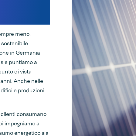
ivo a
ro
 sempre meno.
 sostenibile
zione in Germania
as e puntiamo a
unto di vista
 anni. Anche nelle
difici e produzioni
i clienti consumano
, ci impegniamo a
nsumo energetico sia