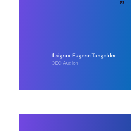
Il signor Eugene Tangelder
CEO Audion
Energia: verso uno