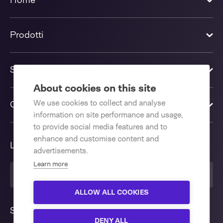
Home
Prodotti
Soluzioni
About cookies on this site
We use cookies to collect and analyse
Contattaci
information on site performance and usage,
to provide social media features and to
enhance and customise content and
Lingua
advertisements.
Learn more
Italiano
ALLOW ALL COOKIES
Seguici
DENY ALL