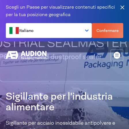
Salta al contenuto
Scegli un Paese per visualizzare contenuti specifici
Vic
per la tua posizione geografica
Italiano
Confermare
Menù
Sigillante per l'industria
alimentare
Sigillante per acciaio inossidabile antipolvere e