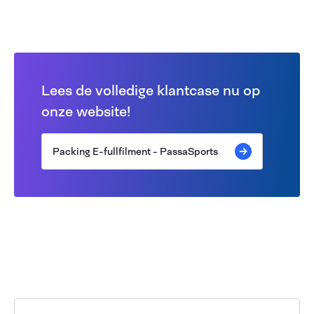
Lees de volledige klantcase nu op
onze website!
Packing E-fullfilment - PassaSports