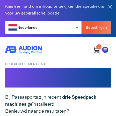
Overslaan en naar de inhoud gaan
Kies een land om inhoud te bekijken die specifiek is
Slu
voor uw geografische locatie
Nederlands
Bevestingen
0
Menu
ORDERFULFILLMENT CASE
Speedpack bij
PassaSports
Bij Passasports zijn recent
drie Speedpack
machines
geïnstalleerd.
Benieuwd naar de resultaten?