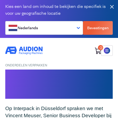
Overslaan en naar de inhoud gaan
Kies een land om inhoud te bekijken die specifiek is
Slu
voor uw geografische locatie
Nederlands
Bevestingen
0
Menu
ONDERDELEN VERPAKKEN
Sneller en flexibel
verpakken van (kleine)
onderdelen.
Op Interpack in Düsseldorf spraken we met
Vincent Meuser, Senior Business Developer bij