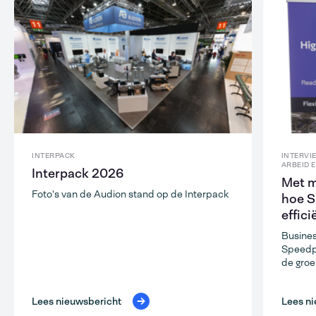
INTERPACK
INTERVI
ARBEID 
Interpack 2026
Met m
Foto's van de Audion stand op de Interpack
hoe 
effic
Busines
Speedp
de groe
Lees nieuwsbericht
Lees ni