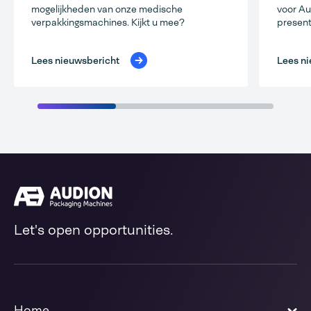
mogelijkheden van onze medische
voor Au
verpakkingsmachines. Kijkt u mee?
present
Lees nieuwsbericht
Lees ni
Let's open opportunities.
Home