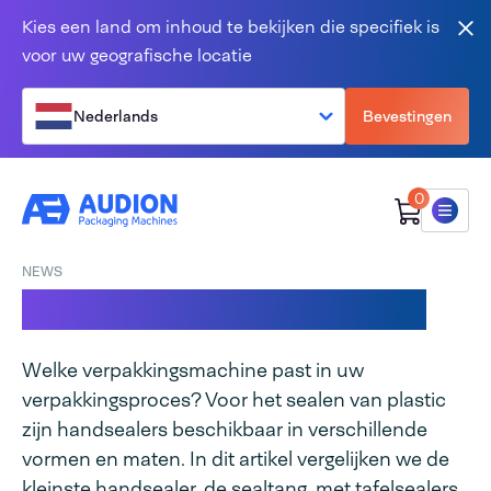
Overslaan en naar de inhoud gaan
Kies een land om inhoud te bekijken die specifiek is
Slu
voor uw geografische locatie
Nederlands
Bevestingen
0
Menu
NEWS
Sealtang VS tafelsealer
Welke verpakkingsmachine past in uw
verpakkingsproces? Voor het sealen van plastic
zijn handsealers beschikbaar in verschillende
vormen en maten. In dit artikel vergelijken we de
kleinste handsealer, de sealtang, met tafelsealers.