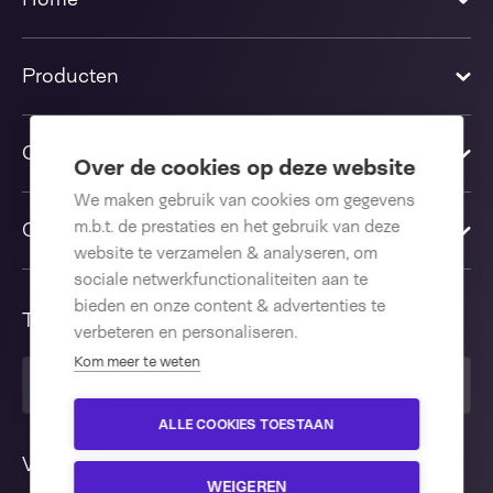
Producten
Oplossingen
Over de cookies op deze website
We maken gebruik van cookies om gegevens
m.b.t. de prestaties en het gebruik van deze
Contact us
website te verzamelen & analyseren, om
sociale netwerkfunctionaliteiten aan te
bieden en onze content & advertenties te
Taal
verbeteren en personaliseren.
Kom meer te weten
Nederlands
ALLE COOKIES TOESTAAN
Volg ons
WEIGEREN