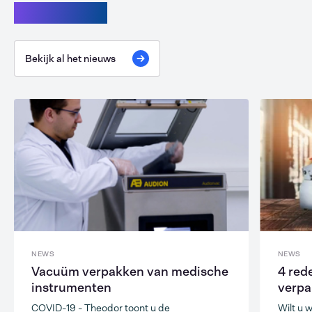
Lees verder
Bekijk al het nieuws
NEWS
NEWS
Vacuüm verpakken van medische
4 red
instrumenten
verpa
COVID-19 - Theodor toont u de
Wilt u 